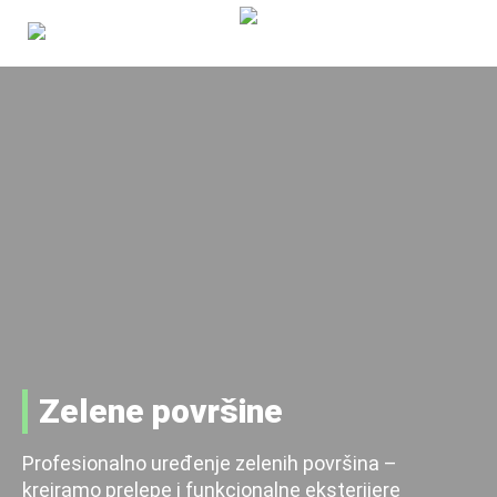

0
Početna
Prodaja
Ruže
Paulovnija
Uređenje
Zelene površine
O nama
Profesionalno uređenje zelenih površina –
Kontakt
kreiramo prelepe i funkcionalne eksterijere