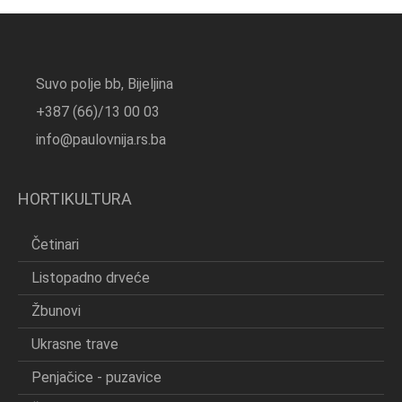
Suvo polje bb, Bijeljina
+387 (66)/13 00 03
info@paulovnija.rs.ba
HORTIKULTURA
Četinari
Listopadno drveće
Žbunovi
Ukrasne trave
Penjačice - puzavice