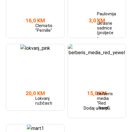
Paulovnija
-
16,0 KM
3,0 KM
ukrasne
Clematis
sadnice
"Pernille"
(proljeće
-
maj)
20,0 KM
15,0 KM
Berberis
Lokvanj
media
ružičasti
"Red
Jewel"
Dodaj u korpu