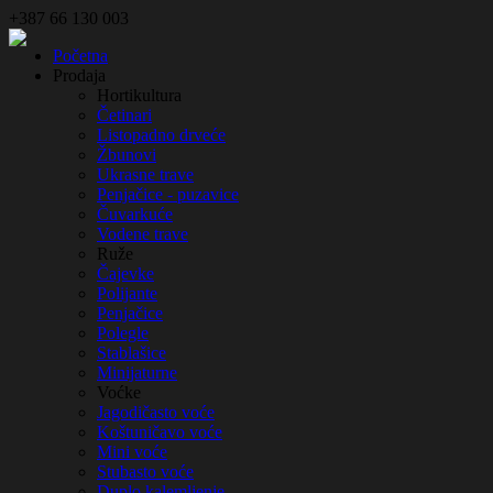
+387 66 130 003
Početna
Prodaja
Hortikultura
Četinari
Listopadno drveće
Žbunovi
Ukrasne trave
Penjačice - puzavice
Čuvarkuće
Vodene trave
Ruže
Čajevke
Polijante
Penjačice
Polegle
Stablašice
Minijaturne
Voćke
Jagodičasto voće
Koštuničavo voće
Mini voće
Stubasto voće
Duplo kalemljenje