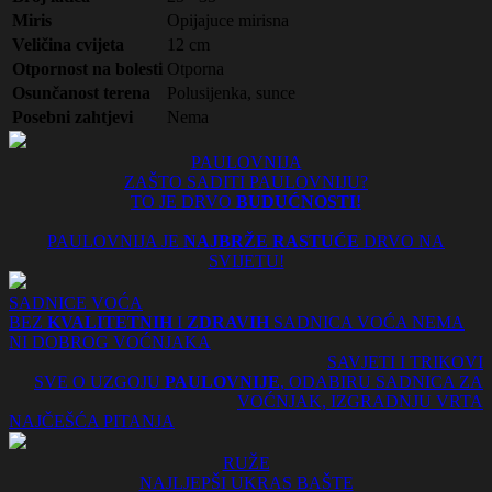
Miris
Opijajuce mirisna
Veličina cvijeta
12 cm
Otpornost na bolesti
Otporna
Osunčanost terena
Polusijenka, sunce
Posebni zahtjevi
Nema
PAULOVNIJA
ZAŠTO SADITI PAULOVNIJU?
TO JE DRVO
BUDUĆNOSTI!
PAULOVNIJA JE
NAJBRŽE RASTUĆE
DRVO NA
SVIJETU!
SADNICE VOĆA
BEZ
KVALITETNIH
I
ZDRAVIH
SADNICA VOĆA NEMA
NI DOBROG VOĆNJAKA
SAVJETI I TRIKOVI
SVE O UZGOJU
PAULOVNIJE
, ODABIRU SADNICA ZA
VOĆNJAK, IZGRADNJU VRTA
NAJČEŠĆA PITANJA
RUŽE
NAJLJEPŠI UKRAS BAŠTE