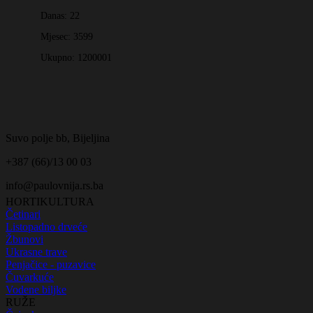
Danas:
22
Mjesec:
3599
Ukupno:
1200001
Suvo polje bb, Bijeljina
+387 (66)/13 00 03
info@paulovnija.rs.ba
HORTIKULTURA
Četinari
Listopadno drveće
Žbunovi
Ukrasne trave
Penjačice - puzavice
Čuvarkuće
Vodene biljke
RUŽE