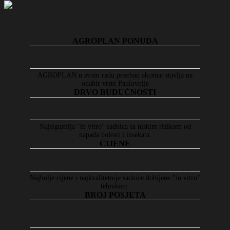
AGROPLAN PONUDA
AGROPLAN u svom radu poseban akcenat stavlja na
odabir vrste Paulovnije
DRVO BUDUĆNOSTI
Najsigurnija "in vitro" sadnica sa niskim rizikom od
napada bolesti i insekata.
CIJENE
Najbolje cijene i najkvalitetnije sadnice dobijene "in vitro"
tehnikom.
BROJ POSJETA