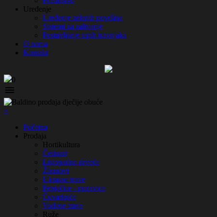
Pčelarstvo
Uređenje
Uređenje zelenih površina
Sistemi za zalivanje
Postavljanje tepih travnjaka
O nama
Kontakt
0

×
Početna
Prodaja
Hortikultura
Četinari
Listopadno drveće
Žbunovi
Ukrasne trave
Penjačice - puzavice
Čuvarkuće
Vodene trave
Ruže