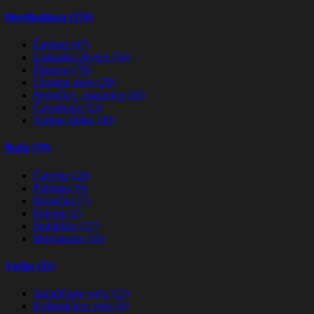
Hortikultura (274)
Četinari (47)
Listpadno drveće (54)
Žbunovi (76)
Ukrasne trave (29)
Penjačice - puzavice (26)
Čuvarkuće (12)
Vodene biljke (30)
Ruže (79)
Čajevke (24)
Polijante (9)
Penjačice (7)
Polegle (2)
Stablašice (27)
Minijaturne (10)
Voćke (31)
Jagodičasto voće (12)
Koštuničavo voće (4)