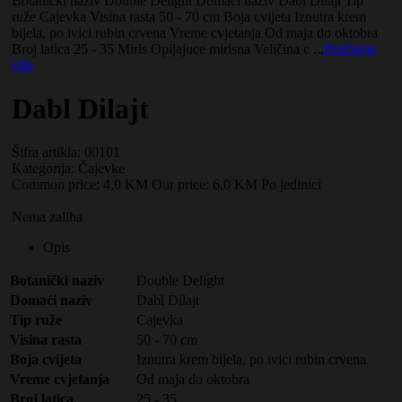
Botanički naziv Double Delight Domaći naziv Dabl Dilajt Tip
ruže Cajevka Visina rasta 50 - 70 cm Boja cvijeta Iznutra krem
bijela, po ivici rubin crvena Vreme cvjetanja Od maja do oktobra
Broj latica 25 - 35 Miris Opijajuce mirisna Veličina c ...
Pročitajte
više
Dabl Dilajt
Šifra artikla: 00101
Kategorija:
Čajevke
Common price:
4,0 KM
Our price:
6,0 KM
Po jedinici
Nema zaliha
Opis
Botanički naziv
Double Delight
Domaći naziv
Dabl Dilajt
Tip ruže
Cajevka
Visina rasta
50 - 70 cm
Boja cvijeta
Iznutra krem bijela, po ivici rubin crvena
Vreme cvjetanja
Od maja do oktobra
Broj latica
25 - 35