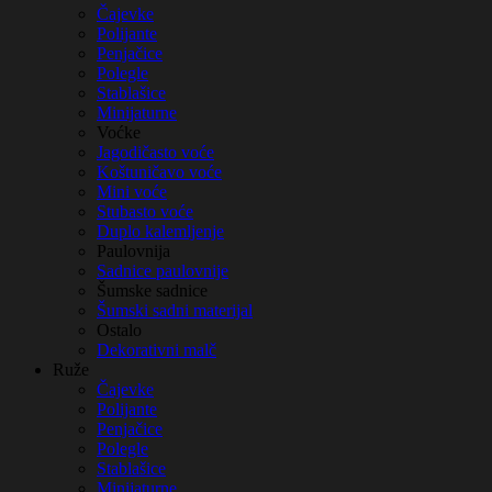
Čajevke
Polijante
Penjačice
Polegle
Stablašice
Minijaturne
Voćke
Jagodičasto voće
Koštuničavo voće
Mini voće
Stubasto voće
Duplo kalemljenje
Paulovnija
Sadnice paulovnije
Šumske sadnice
Šumski sadni materijal
Ostalo
Dekorativni malč
Ruže
Čajevke
Polijante
Penjačice
Polegle
Stablašice
Minijaturne