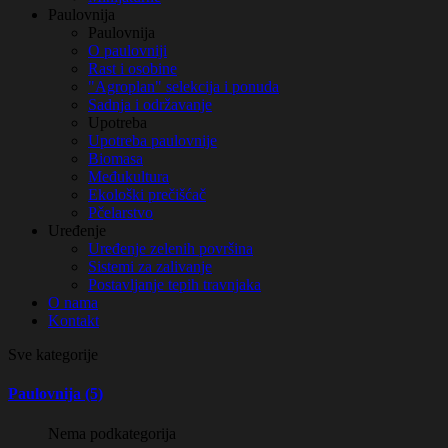
Paulovnija
Paulovnija
O paulovniji
Rast i osobine
"Agroplan" selekcija i ponuda
Sadnja i održavanje
Upotreba
Upotreba paulovnije
Biomasa
Međukultura
Ekološki prečišćač
Pčelarstvo
Uređenje
Uređenje zelenih površina
Sistemi za zalivanje
Postavljanje tepih travnjaka
O nama
Kontakt
Sve kategorije
Paulovnija (5)
Nema podkategorija