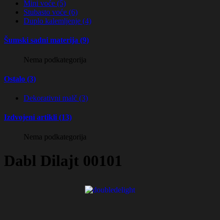
Mini voće (5)
Stubasto voće (6)
Duplo kalemljenje (4)
Šumski sadni materija (9)
Nema podkategorija
Ostalo (3)
Dekorativni malč (3)
Izdvojeni artikli (13)
Nema podkategorija
Dabl Dilajt
00101