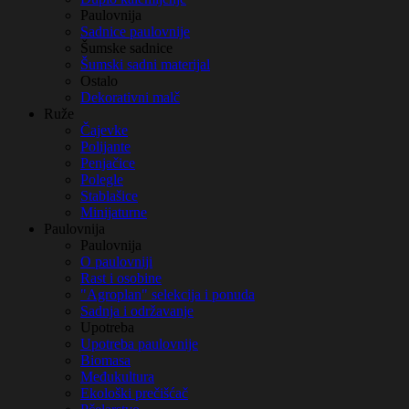
Paulovnija
Sadnice paulovnije
Šumske sadnice
Šumski sadni materijal
Ostalo
Dekorativni malč
Ruže
Čajevke
Polijante
Penjačice
Polegle
Stablašice
Minijaturne
Paulovnija
Paulovnija
O paulovniji
Rast i osobine
"Agroplan" selekcija i ponuda
Sadnja i održavanje
Upotreba
Upotreba paulovnije
Biomasa
Međukultura
Ekološki prečišćač