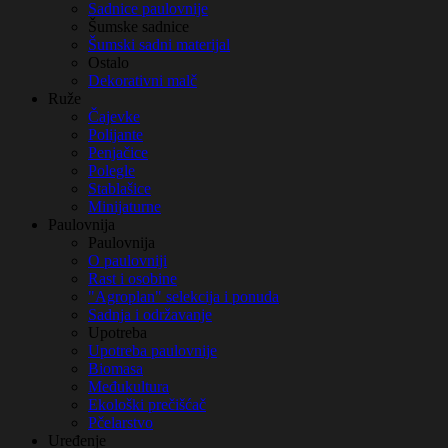
Sadnice paulovnije
Šumske sadnice
Šumski sadni materijal
Ostalo
Dekorativni malč
Ruže
Čajevke
Polijante
Penjačice
Polegle
Stablašice
Minijaturne
Paulovnija
Paulovnija
O paulovniji
Rast i osobine
"Agroplan" selekcija i ponuda
Sadnja i održavanje
Upotreba
Upotreba paulovnije
Biomasa
Međukultura
Ekološki prečišćač
Pčelarstvo
Uređenje