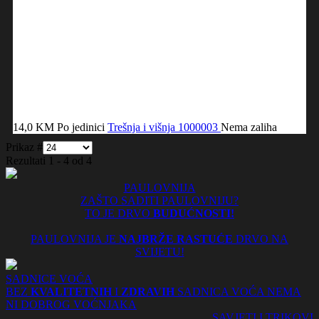
14,0 KM
Po jedinici
Trešnja i višnja
1000003
Nema zaliha
Prikaz #
Rezultati 1 - 4 od 4
PAULOVNIJA
ZAŠTO SADITI PAULOVNIJU?
TO JE DRVO
BUDUĆNOSTI!
PAULOVNIJA JE
NAJBRŽE RASTUĆE
DRVO NA
SVIJETU!
SADNICE VOĆA
BEZ
KVALITETNIH
I
ZDRAVIH
SADNICA VOĆA NEMA
NI DOBROG VOĆNJAKA
SAVJETI I TRIKOVI