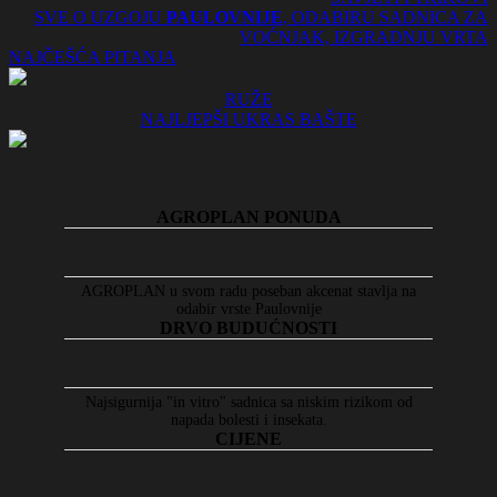
SVE O UZGOJU
PAULOVNIJE
, ODABIRU SADNICA ZA
VOĆNJAK, IZGRADNJU VRTA
NAJČEŠĆA PITANJA
RUŽE
NAJLJEPŠI UKRAS BAŠTE
AGROPLAN PONUDA
AGROPLAN u svom radu poseban akcenat stavlja na
odabir vrste Paulovnije
DRVO BUDUĆNOSTI
Najsigurnija "in vitro" sadnica sa niskim rizikom od
napada bolesti i insekata.
CIJENE