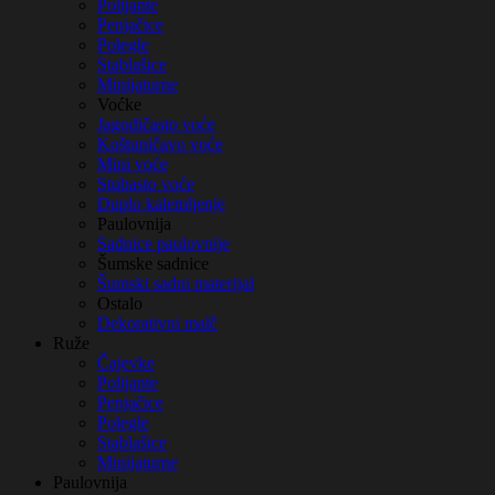
Polijante
Penjačice
Polegle
Stablašice
Minijaturne
Voćke
Jagodičasto voće
Koštuničavo voće
Mini voće
Stubasto voće
Duplo kalemljenje
Paulovnija
Sadnice paulovnije
Šumske sadnice
Šumski sadni materijal
Ostalo
Dekorativni malč
Ruže
Čajevke
Polijante
Penjačice
Polegle
Stablašice
Minijaturne
Paulovnija