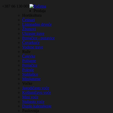
+387 66 130 003
Početna
Prodaja
Hortikultura
Četinari
Listopadno drveće
Žbunovi
Ukrasne trave
Penjačice - puzavice
Čuvarkuće
Vodene trave
Ruže
Čajevke
Polijante
Penjačice
Polegle
Stablašice
Minijaturne
Voćke
Jagodičasto voće
Koštuničavo voće
Mini voće
Stubasto voće
Duplo kalemljenje
Paulovnija