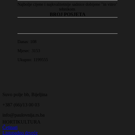
Najbolje cijene i najkvalitetnije sadnice dobijene "in vitro"
tehnikom.
BROJ POSJETA
Danas:
108
Mjesec:
3153
Ukupno:
1199555
Suvo polje bb, Bijeljina
+387 (66)/13 00 03
info@paulovnija.rs.ba
HORTIKULTURA
Četinari
Listopadno drveće