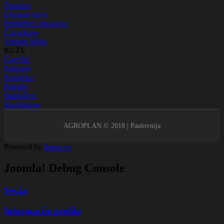
Žbunovi
Ukrasne trave
Penjačice - puzavice
Čuvarkuće
Vodene biljke
RUŽE
Čajevke
Polijante
Penjačice
Polegle
Stablašice
Minijaturne
AGROPLAN © 2018 | Paulovnija
Powered by
limun
.co
Joomla! Debug Console
Sesija
Informacije profila