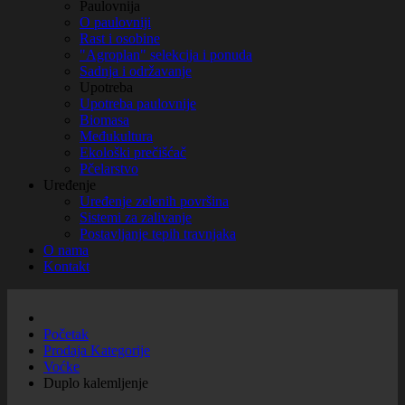
Paulovnija
O paulovniji
Rast i osobine
"Agroplan" selekcija i ponuda
Sadnja i održavanje
Upotreba
Upotreba paulovnije
Biomasa
Međukultura
Ekološki prečišćač
Pčelarstvo
Uređenje
Uređenje zelenih površina
Sistemi za zalivanje
Postavljanje tepih travnjaka
O nama
Kontakt
Početak
Prodaja Kategorije
Voćke
Duplo kalemljenje