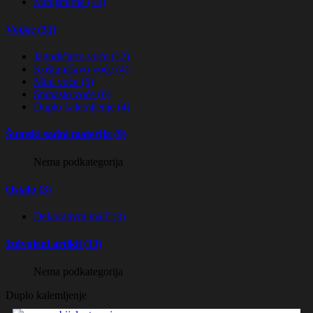
Minijaturne (10)
Voćke (31)
Jagodičasto voće (12)
Koštuničavo voće (4)
Mini voće (5)
Stubasto voće (6)
Duplo kalemljenje (4)
Šumski sadni materija (9)
Nema podkategorija
Ostalo (3)
Dekorativni malč (3)
Izdvojeni artikli (13)
Nema podkategorija
Duplo kalemljenje