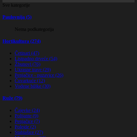
Sve kategorije
Paulovnija (5)
Nema podkategorija
Hortikultura (274)
Četinari (47)
Listpadno drveće (54)
Žbunovi (76)
Ukrasne trave (29)
Penjačice - puzavice (26)
Čuvarkuće (12)
Vodene biljke (30)
Ruže (79)
Čajevke (24)
Polijante (9)
Penjačice (7)
Polegle (2)
Stablašice (27)