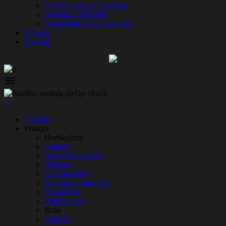
Uređenje zelenih površina
Sistemi za zalivanje
Postavljanje tepih travnjaka
O nama
Kontakt
0

×
Početna
Prodaja
Hortikultura
Četinari
Listopadno drveće
Žbunovi
Ukrasne trave
Penjačice - puzavice
Čuvarkuće
Vodene trave
Ruže
Čajevke