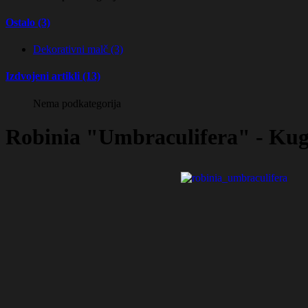
Ostalo (3)
Dekorativni malč (3)
Izdvojeni artikli (13)
Nema podkategorija
Robinia "Umbraculifera" - Kug