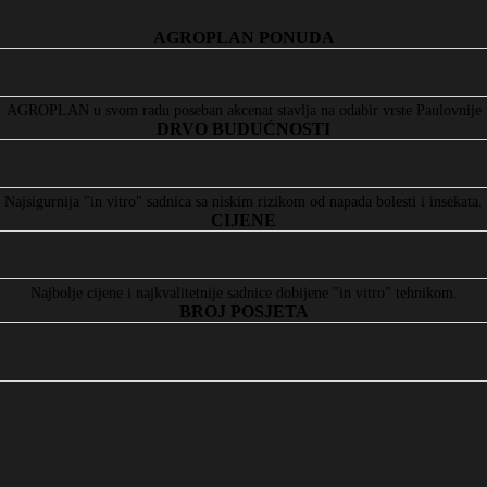
AGROPLAN PONUDA
AGROPLAN u svom radu poseban akcenat stavlja na odabir vrste Paulovnije
DRVO BUDUĆNOSTI
Najsigurnija "in vitro" sadnica sa niskim rizikom od napada bolesti i insekata.
CIJENE
Najbolje cijene i najkvalitetnije sadnice dobijene "in vitro" tehnikom.
BROJ POSJETA