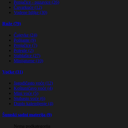
Penjačice - puzavice (26)
Čuvarkuće (12)
Vodene biljke (30)
Ruže (79)
Čajevke (24)
Polijante (9)
Penjačice (7)
Polegle (2)
Stablašice (27)
Minijaturne (10)
Voćke (31)
Jagodičasto voće (12)
Koštuničavo voće (4)
Mini voće (5)
Stubasto voće (6)
Duplo kalemljenje (4)
Šumski sadni materija (9)
Nema podkategorija