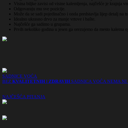
Visina biljke zavisi od visine kalemljenja, najčešće je krajnja v
Odgovaraju mu sve pozicije.
Može da se sadi pojedinačno i onda predstavlja lijep detalj na t
Idealno ukrasno drvo za manje vrtove i bašte.
Najčešće ga sadimo u grupama.
Prvih nekoliko godina u jesen ga orezujemo da mesto kalema o
SADNICE VOĆA
BEZ
KVALITETNIH
I
ZDRAVIH
SADNICA VOĆA NEMA NI
NAJČEŠĆA PITANJA