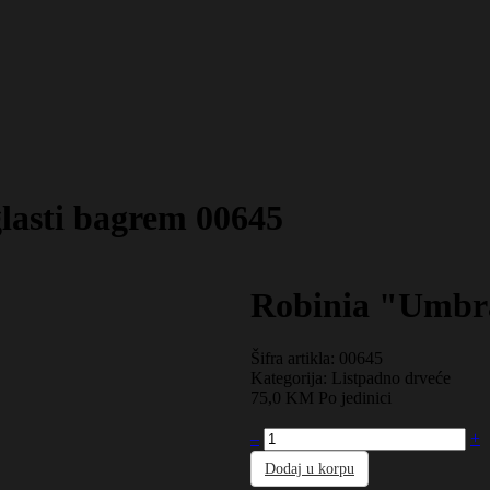
lasti bagrem
00645
Robinia "Umbra
Šifra artikla: 00645
Kategorija:
Listpadno drveće
75,0 KM
Po jedinici
–
+
Dodaj u korpu