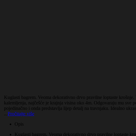
Kuglasti bagrem. Veoma dekorativno drvo pravilne loptaste krošnje. V
kalemljenja, najčešće je krajnja visina oko 4m. Odgovaraju mu sve po
pojedinačno i onda predstavlja lijep detalj na travnjaku. Idealno ukra
...
Pročitajte više
Opis
Kuglasti bagrem. Veoma dekorativno drvo pravilne loptaste kro