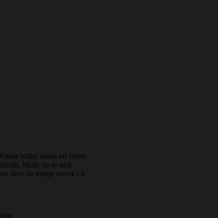
isina biljke zavisi od visine
zicije. Može da se sadi
sno drvo za manje vrtove i b
šnje.