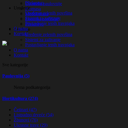
Pčelarstvo
Upotreba paulovnije
Uređenje
Biomasa
Uređenje zelenih površina
Međukultura
Sistemi za zalivanje
Ekološki prečišćač
Postavljanje tepih travnjaka
Pčelarstvo
O nama
Uređenje
Kontakt
Uređenje zelenih površina
Sistemi za zalivanje
0
Postavljanje tepih travnjaka
O nama
Kontakt
Sve kategorije
Paulovnija (5)
Nema podkategorija
Hortikultura (274)
Četinari (47)
Listpadno drveće (54)
Žbunovi (76)
Ukrasne trave (29)