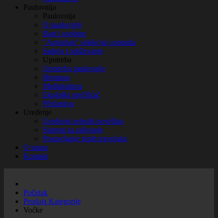
Paulovnija
Paulovnija
O paulovniji
Rast i osobine
"Agroplan" selekcija i ponuda
Sadnja i održavanje
Upotreba
Upotreba paulovnije
Biomasa
Međukultura
Ekološki prečišćač
Pčelarstvo
Uređenje
Uređenje zelenih površina
Sistemi za zalivanje
Postavljanje tepih travnjaka
O nama
Kontakt
Početak
Prodaja Kategorije
Voćke