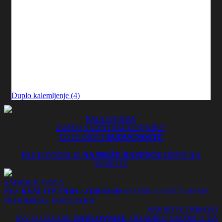
Duplo kalemljenje (4)
PAULOVNIJA
ZAŠTO SADITI PAULOVNIJU?
TO JE DRVO
BUDUĆNOSTI!
PAULOVNIJA JE
NAJBRŽE RASTUĆE
DRVO NA
SVIJETU!
SADNICE VOĆA
BEZ
KVALITETNIH
I
ZDRAVIH
SADNICA VOĆA NEMA
NI DOBROG VOĆNJAKA
SAVJETI I TRIKOVI
SVE O UZGOJU
PAULOVNIJE
, ODABIRU SADNICA ZA