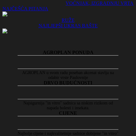
VOĆNJAK, IZGRADNJU VRTA
NAJČEŠĆA PITANJA
RUŽE
NAJLJEPŠI UKRAS BAŠTE
AGROPLAN PONUDA
AGROPLAN u svom radu poseban akcenat stavlja na
odabir vrste Paulovnije
DRVO BUDUĆNOSTI
Najsigurnija "in vitro" sadnica sa niskim rizikom od
napada bolesti i insekata.
CIJENE
Najbolje cijene i najkvalitetnije sadnice dobijene "in vitro"