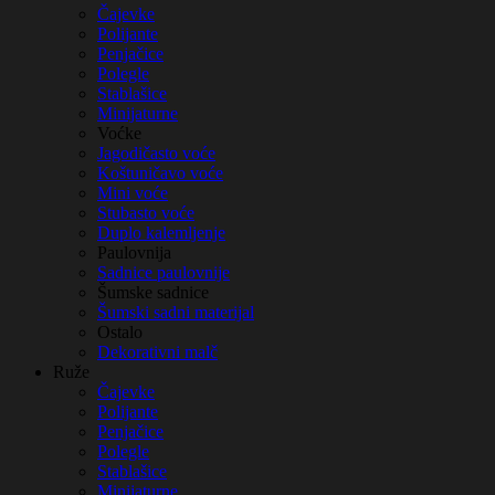
Čajevke
Polijante
Penjačice
Polegle
Stablašice
Minijaturne
Voćke
Jagodičasto voće
Koštuničavo voće
Mini voće
Stubasto voće
Duplo kalemljenje
Paulovnija
Sadnice paulovnije
Šumske sadnice
Šumski sadni materijal
Ostalo
Dekorativni malč
Ruže
Čajevke
Polijante
Penjačice
Polegle
Stablašice
Minijaturne